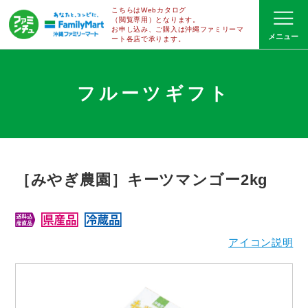
こちらはWebカタログ
（閲覧専用）となります。
お申し込み、ご購入は沖縄ファミリーマ
ート
各店で
承ります。
フルーツギフト
［みやぎ農園］キーツマンゴー2kg
アイコン説明