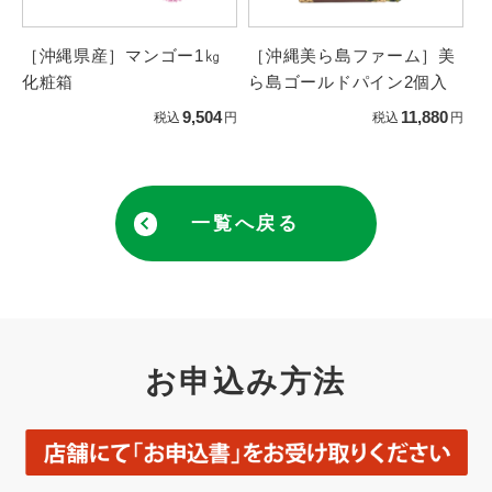
［沖縄県産］マンゴー1㎏
［沖縄美ら島ファーム］美
化粧箱
ら島ゴールドパイン2個入
9,504
11,880
税込
円
税込
円
一覧へ戻る
お申込み方法