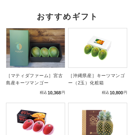
おすすめギフト
［マティダファーム］宮古
［沖縄県産］キーツマンゴ
島産キーツマンゴー
ー（2玉）化粧箱
10,368
10,800
税込
円
税込
円