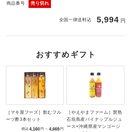
商品番号
売り切れ
5,994
全国一律送料込
円
おすすめギフト
［マキ屋フーズ］飲むフル
［やえやまファーム］贅熟
ーツ酢3本セット
石垣島産パイナップルジュ
ース×沖縄県産マンゴージ
4,160
4,669
税込
円
～
円