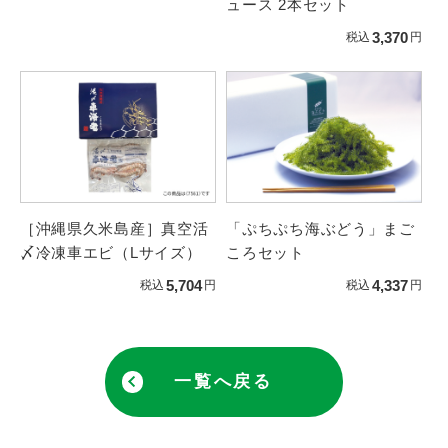
ュース 2本セット
3,370
税込
円
［沖縄県久米島産］真空活
「ぷちぷち海ぶどう」まご
〆冷凍車エビ（Lサイズ）
ころセット
5,704
4,337
税込
円
税込
円
一覧へ戻る