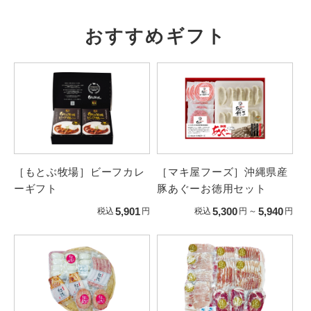
おすすめギフト
［もとぶ牧場］ビーフカレ
［マキ屋フーズ］沖縄県産
ーギフト
豚あぐーお徳用セット
5,901
5,300
5,940
税込
円
税込
円
～
円