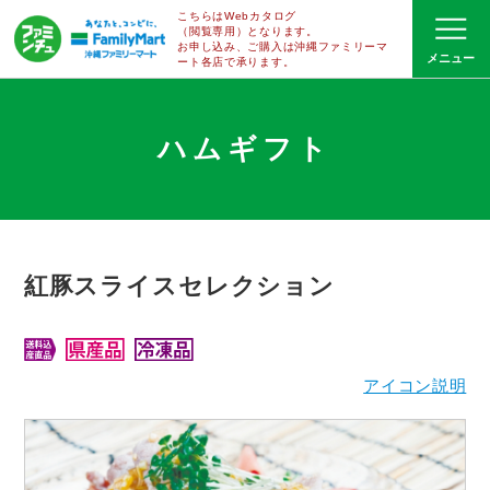
こちらはWebカタログ
（閲覧専用）となります。
お申し込み、ご購入は沖縄ファミリーマ
ート
各店で
承ります。
ハムギフト
紅豚スライスセレクション
アイコン説明