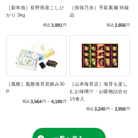
［新幸地］長野県産こしひ
［揖保乃糸］手延素麺 特級
かり 3kg
品
3,991
3,856
税込
円
税込
円
［風雅］風雅海苔若摘み30
［山本海苔店］海苔を楽し
P
むお味噌汁・お吸物詰合せ
15食入
3,564
4,180
税込
円
～
円
3,240
3,856
税込
円
～
円