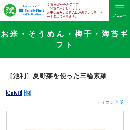
こちらはWebカタログ
（閲覧専用）となります。
お申し込み、ご購入は沖縄ファミリーマ
ート
各店で
承ります。
お米・そうめん・梅干・海苔ギ
フト
［池利］夏野菜を使った三輪素麺
アイコン説明