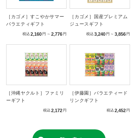
［カゴメ］すこやかサマー
［カゴメ］国産プレミアム
バラエティギフト
ジュースギフト
2,160
2,776
3,240
3,856
税込
円
～
円
税込
円
～
円
［沖縄ヤクルト］ファミリ
［伊藤園］バラエティード
ーギフト
リンクギフト
2,172
2,452
税込
円
税込
円