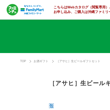
こちらはWebカタログ
（閲覧専用）
お申し込み、ご購入は沖縄ファミリ
TOP
お酒ギフト
［アサヒ］生ビールギフトセット
［アサヒ］生ビール