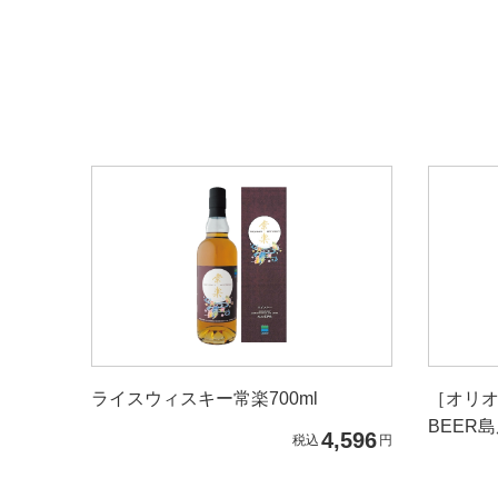
ライスウィスキー常楽700ml
［オリオ
BEER
4,596
税込
円