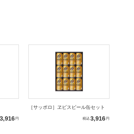
［サッポロ］ヱビスビール缶セット
3,916
3,916
円
税込
円