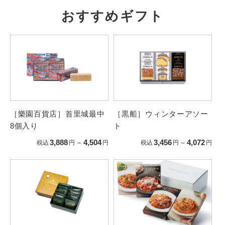
おすすめギフト
［樂園百貨店］首里城最中
［黒船］ウィンターアソー
8個入り
ト
3,888
4,504
3,456
4,072
税込
円
～
円
税込
円
～
円