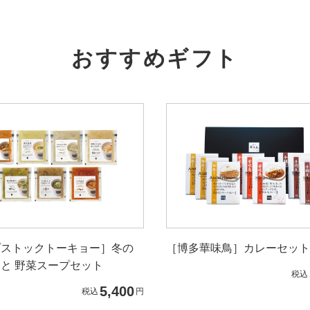
おすすめギフト
プストックトーキョー］冬の
［博多華味鳥］カレーセット
と 野菜スープセット
税込
5,400
税込
円