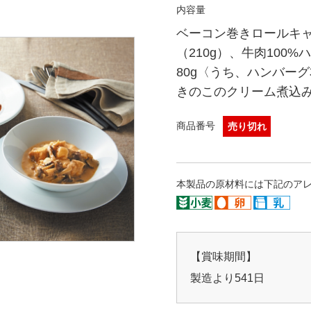
内容量
ベーコン巻きロールキャ
（210g）、牛肉100
80g〈うち、ハンバーグ
きのこのクリーム煮込み（
商品番号
売り切れ
本製品の原材料には下記のア
【賞味期間】
製造より541日