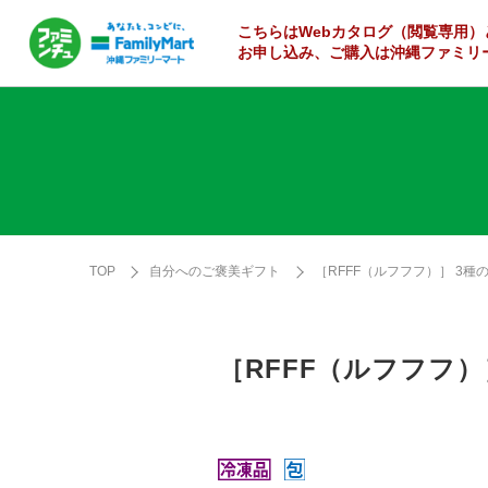
こちらはWebカタログ
（閲覧専用）
お申し込み、ご購入は沖縄ファミリ
TOP
自分へのご褒美ギフト
［RFFF（ルフフフ）］ 3
［RFFF（ルフフフ