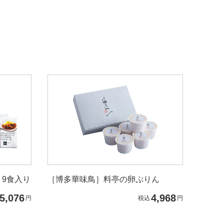
 9食入り
［博多華味鳥］料亭の卵ぷりん
5,076
4,968
円
税込
円