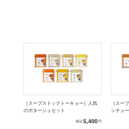
［スープストックトーキョー］人気
［スー
のポタージュセット
シチュー
5,400
税込
円