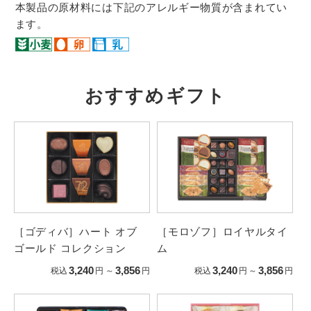
本製品の原材料には下記のアレルギー物質が含まれてい
ます。
おすすめギフト
［ゴディバ］ハート オブ
［モロゾフ］ロイヤルタイ
ゴールド コレクション
ム
3,240
3,856
3,240
3,856
税込
円
～
円
税込
円
～
円