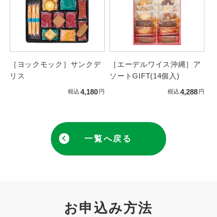
［ヨックモック］サンクデ
［エーデルワイス沖縄］ア
リス
ソートGIFT(14個入)
4,180
4,288
税込
円
税込
円
一覧へ戻る
お申込み方法