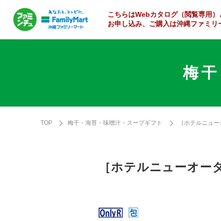
こちらはWebカタログ
（閲覧専用）
お申し込み、ご購入は沖縄ファミリ
梅干
TOP
梅干・海苔・味噌汁・スープギフト
［ホテルニュー
［ホテルニューオー