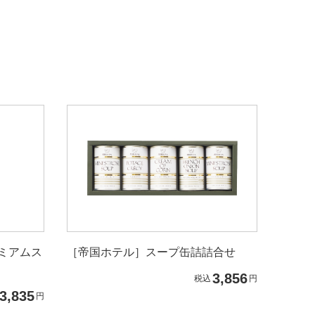
レミアムス
［帝国ホテル］スープ缶詰詰合せ
3,856
税込
円
3,835
円