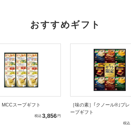
おすすめギフト
］MCCスープギフト
［味の素］｢クノール®｣プ
ープギフト
3,856
税込
円
税込