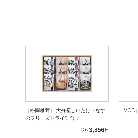
［松岡椎茸］ 大分産しいたけ・なす
［MCC
のフリーズドライ詰合せ
3,856
税込
円