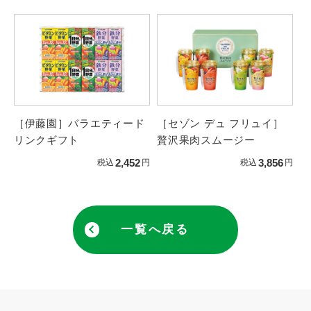
［伊藤園］バラエティード
［セゾン デュ フリュイ］
リンクギフト
贅沢果肉スムージー
2,452
3,856
税込
円
税込
円
一覧へ戻る