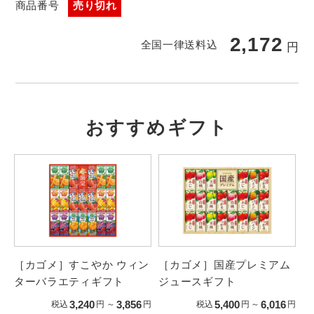
商品番号
売り切れ
2,172
全国一律送料込
円
おすすめギフト
［カゴメ］すこやか ウィン
［カゴメ］国産プレミアム
ターバラエティギフト
ジュースギフト
3,240
3,856
5,400
6,016
税込
円
～
円
税込
円
～
円