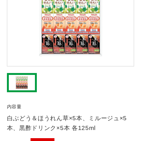
内容量
白ぶどう＆ほうれん草×5本、ミルージュ×5
本、黒酢ドリンク×5本 各125ml