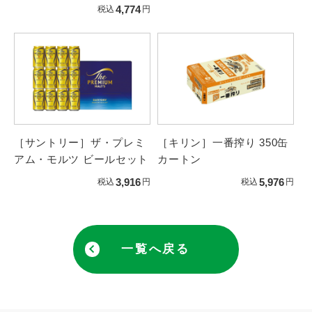
4,774
税込
円
［サントリー］ザ・プレミ
［キリン］一番搾り 350缶
アム・モルツ ビールセット
カートン
3,916
5,976
税込
円
税込
円
一覧へ戻る