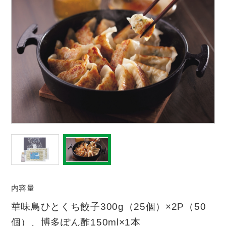
内容量
華味鳥ひとくち餃子300g（25個）×2P（50
個）、博多ぽん酢150ml×1本