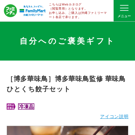
こちらはWebカタログ
（閲覧専用）となります。
お申し込み、ご購入は沖縄ファミリーマ
ート
各店で
承ります。
自分へのご褒美ギフト
［博多華味鳥］博多華味鳥監修 華味鳥
ひとくち餃子セット
アイコン説明