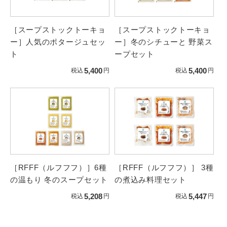
［スープストックトーキョ
［スープストックトーキョ
ー］人気のポタージュセッ
ー］冬のシチューと 野菜ス
ト
ープセット
5,400
5,400
税込
円
税込
円
［RFFF（ルフフフ）］6種
［RFFF（ルフフフ）］ 3種
の温もり 冬のスープセット
の煮込み料理セット
5,208
5,447
税込
円
税込
円